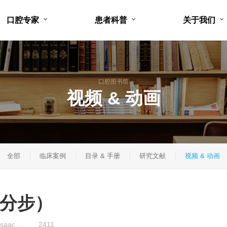
口腔专家
患者科普
关于我们
口腔图书馆
视频 & 动画
全部
临床案例
目录 & 手册
研究文献
视频 & 动画
分步）
 Isaac …
2411