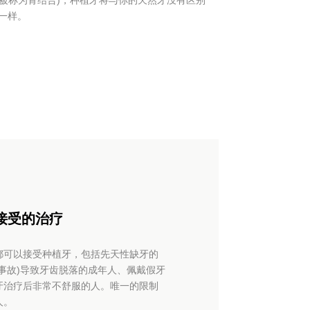
(被称为骨结合)，种植牙将与你的天然牙没有区别
一样。
接受的治疗
都可以接受种植牙，包括先天性缺牙的
事故)导致牙齿脱落的成年人、佩戴假牙
牙治疗后非常不舒服的人。唯一的限制
人。