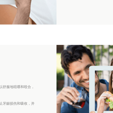
以舒服地咀嚼和咬合，
止牙龈损伤和吸收，并