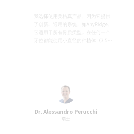
我选择使用美格真产品，因为它提供
了创新、通用的系统，如AnyRidge，
它适用于所有骨质类型。在任何一个
牙位都能使用小直径的种植体（3.5毫
米），这就使得种植体即使在骨空间
更多
较小的地方也能植入。事实上，
AnyRidge有一个强大的螺纹系统，这
使得在任何类型的骨中，甚至在通常
为D3/D4密度的上颌后牙区中，都能
获得良好的初期稳定性。此外，我最
喜欢美格真的地方是管理者和职员们
在大会和会议期间所创造的温馨、熟
Dr. Alessandro Perucchi
悉的环境。
瑞士