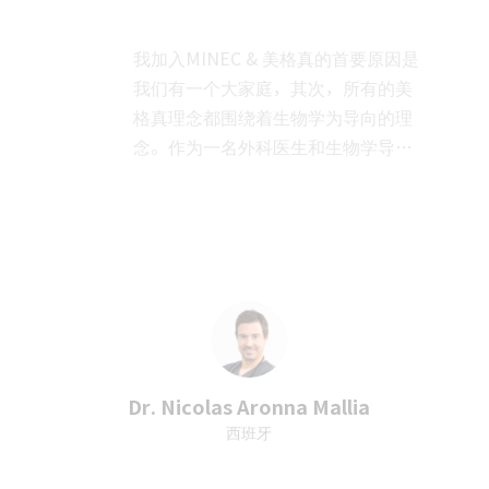
我加入MINEC & 美格真的首要原因是
我们有一个大家庭，其次，所有的美
格真理念都围绕着生物学为导向的理
念。作为一名外科医生和生物学导向
的决策专家，我必须遵循这些生物学
更多
规则，同时，MINEC和美格真家庭还
给我带来了我想要的和我期待的一
切。所以我非常感谢MINEC & 美格真
给我机会加入这个美丽的家庭。
Dr. Nicolas Aronna Mallia
西班牙