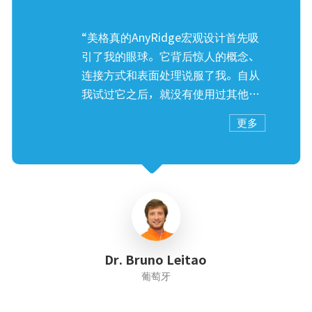
“美格真的AnyRidge宏观设计首先吸
引了我的眼球。它背后惊人的概念、
连接方式和表面处理说服了我。自从
我试过它之后，就没有使用过其他品
牌的产品(我已经使用其他大品牌的产
更多
品长达10年了)。
该系统非常简单和直观，对所有直径
植体使用相同的连接(减少所需的库
存、灭菌/存储错误，同时也便于工作
人员处理)。
从长远来看，骨水平的稳定性和软组
织的反应是极佳的，只要达到了ISQ
Dr. Bruno Leitao
和扭矩水平，使得即刻种植和负重可
葡萄牙
预测。
为了做到更好，美格真公司的理念和