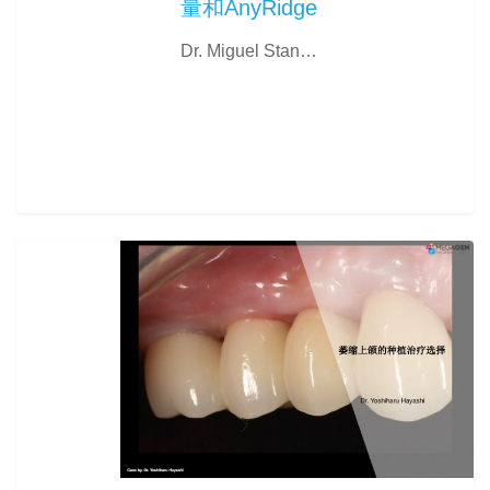
量和AnyRidge
Dr. Miguel Stan…
0