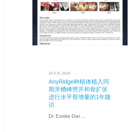
25 9 月, 2019
AnyRidge种植体植入同
期牙槽嵴劈开和骨扩张
进行水平骨增量的1年随
访
Dr. Eunike Dwi …