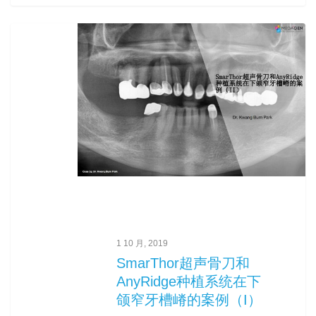
0
1 10 月, 2019
SmarThor超声骨刀和
AnyRidge种植系统在下
颌窄牙槽嵴的案例（I）