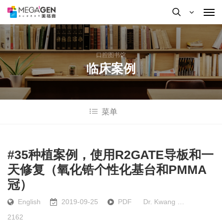
口腔图书馆
临床案例
菜单
按Enter键进行搜索或按ESC键关闭
#35种植案例，使用R2GATE导板和一
天修复（氧化锆个性化基台和PMMA
冠）
English
2019-09-25
PDF
Dr. Kwang …
2162