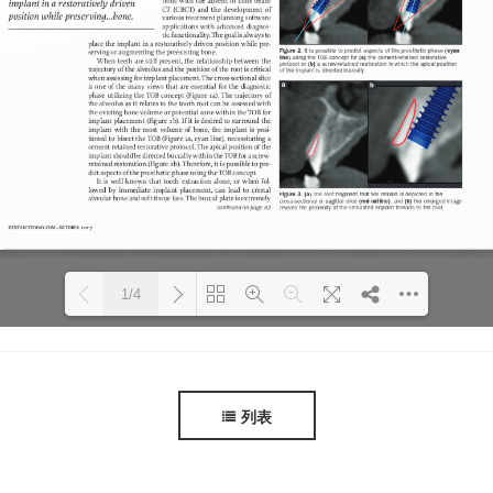
1/4
Please wait while flipbook is loadi
ng. For more related info, FAQs
DearFlip: Loading PDF 55% ...
and issues please refer to docu
mentation.
列表