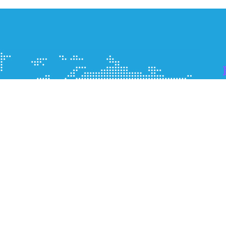
中国宁波江北投资创业通惠路456号
电话 :
+86-0574-27709928