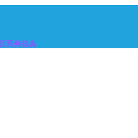
联系美格真
覆盖100多个国家
美格真种植体在100多个国家和地区使用
查找联系方式