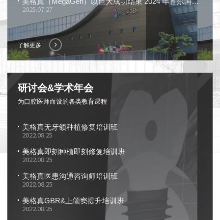
美格真（MegaGen）以巨大成功结束 2024 年首尔国际牙科展览会（SIDEX），展示 “令人惊叹的解决方案”
2025.07.27
了解更多
研讨会&学术年会
为口腔医师而设的各类教育课程
美格真无牙颌种植修复培训班
2022.08.25
美格真即刻种植即刻修复培训班
2022.08.25
美格真医患沟通咨询师培训班
2022.08.25
美格真GBR&上颌窦提升培训班
2022.08.25