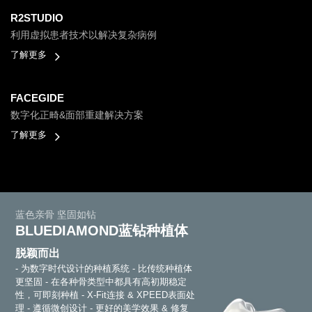
R2STUDIO
利用虚拟患者技术以解决复杂病例
了解更多
FACEGIDE
数字化正畸&面部重建解决方案
了解更多
蓝色亲骨 坚固如钻
BLUEDIAMOND蓝钻种植体
脱颖而出
- 为数字时代设计的种植系统
- 比传统种植体
更坚固
- 在各种骨类型中都具有高初期稳定
性，可即刻种植
- X-Fit连接 & XPEED表面处
理
- 遵循微创设计
- 更好的美学效果 & 修复