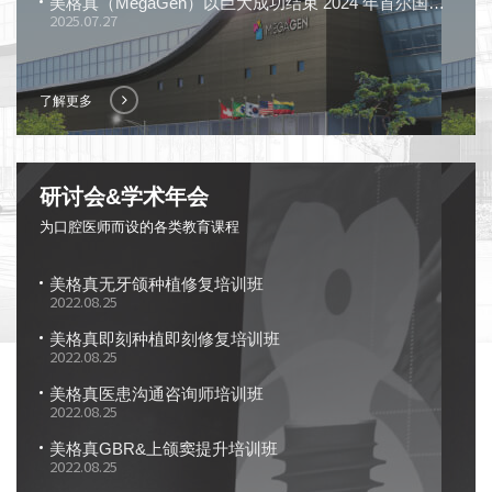
美格真（MegaGen）以巨大成功结束 2024 年首尔国际牙科展览会（SIDEX），展示 “令人惊叹的解决方案”
2025.07.27
了解更多
研讨会&学术年会
为口腔医师而设的各类教育课程
美格真无牙颌种植修复培训班
2022.08.25
美格真即刻种植即刻修复培训班
2022.08.25
美格真医患沟通咨询师培训班
2022.08.25
美格真GBR&上颌窦提升培训班
2022.08.25