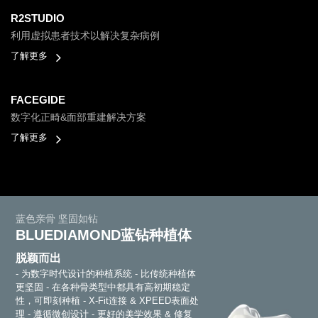
R2STUDIO
利用虚拟患者技术以解决复杂病例
了解更多
FACEGIDE
数字化正畸&面部重建解决方案
了解更多
蓝色亲骨 坚固如钻
BLUEDIAMOND蓝钻种植体
脱颖而出
- 为数字时代设计的种植系统
- 比传统种植体
更坚固
- 在各种骨类型中都具有高初期稳定
性，可即刻种植
- X-Fit连接 & XPEED表面处
理
- 遵循微创设计
- 更好的美学效果 & 修复