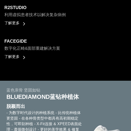
R2STUDIO
利用虚拟患者技术以解决复杂病例
了解更多
FACEGIDE
数字化正畸&面部重建解决方案
了解更多
蓝色亲骨 坚固如钻
BLUEDIAMOND蓝钻种植体
脱颖而出
- 为数字时代设计的种植系统
- 比传统种植体
更坚固
- 在各种骨类型中都具有高初期稳定
性，可即刻种植
- X-Fit连接 & XPEED表面处
理
- 遵循微创设计
- 更好的美学效果 & 修复