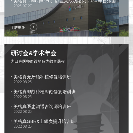
美格真（MegaGen）以巨大成功结束 2024 年首尔国际牙科展览会（SIDEX），展示 “令人惊叹的解决方案”
2025.07.27
了解更多
研讨会&学术年会
为口腔医师而设的各类教育课程
美格真无牙颌种植修复培训班
2022.08.25
美格真即刻种植即刻修复培训班
2022.08.25
美格真医患沟通咨询师培训班
2022.08.25
美格真GBR&上颌窦提升培训班
2022.08.25