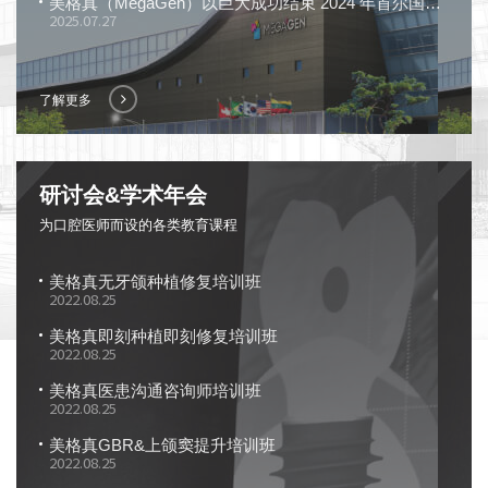
美格真（MegaGen）以巨大成功结束 2024 年首尔国际牙科展览会（SIDEX），展示 “令人惊叹的解决方案”
2025.07.27
了解更多
研讨会&学术年会
为口腔医师而设的各类教育课程
美格真无牙颌种植修复培训班
2022.08.25
美格真即刻种植即刻修复培训班
2022.08.25
美格真医患沟通咨询师培训班
2022.08.25
美格真GBR&上颌窦提升培训班
2022.08.25