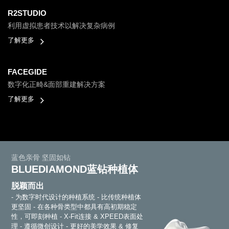
R2STUDIO
利用虚拟患者技术以解决复杂病例
了解更多
FACEGIDE
数字化正畸&面部重建解决方案
了解更多
蓝色亲骨 坚固如钻
BLUEDIAMOND蓝钻种植体
脱颖而出
- 为数字时代设计的种植系统
- 比传统种植体
更坚固
- 在各种骨类型中都具有高初期稳定
性，可即刻种植
- X-Fit连接 & XPEED表面处
理
- 遵循微创设计
- 更好的美学效果 & 修复